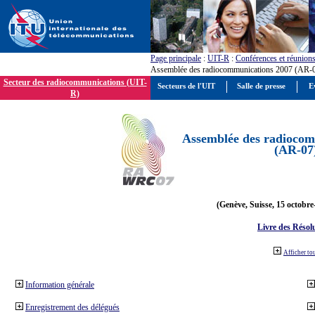
Page principale
:
UIT-R
:
Conférences et réunion
Assemblée des radiocommunications 2007 (AR-
Secteur des radiocommunications (UIT-
Secteurs de l'UIT
Salle de presse
E
R)
Assemblée des radiocom
(AR-07
(Genève, Suisse, 15 octobre
Livre des Résol
Afficher to
Information générale
Enregistrement des délégués