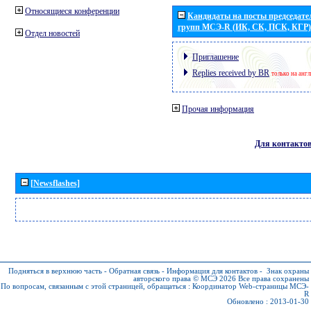
Относящиеся конференции
Кандидаты на посты председател
групп МСЭ-R (ИК, СК, ПСК, КГР)
Отдел новостей
Приглашение
Replies received by BR
только на анг
Прочая информация
Для контакто
[Newsflashes]
Подняться в верхнюю часть
-
Обратная связь
-
Информация для контактов
-
Знак охраны
авторского права © МСЭ 2026
Все права сохранены
По вопросам, связанным с этой страницей, обращаться :
Координатор Web-страницы МСЭ-
R
Обновлено : 2013-01-30