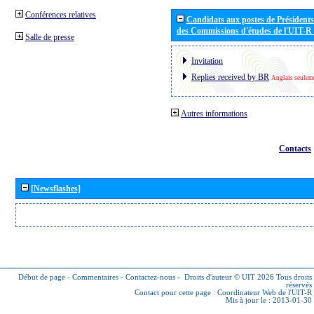
Conférences relatives
Candidats aux postes de Présidents 
des Commissions d'études de l'UIT-R
Salle de presse
Invitation
Replies received by BR
Anglais seulem
Autres informations
Contacts
[Newsflashes]
Début de page
-
Commentaires
-
Contactez-nous
-
Droits d'auteur © UIT 2026
Tous droits
réservés
Contact pour cette page :
Coordinateur Web de l'UIT-R
Mis à jour le : 2013-01-30