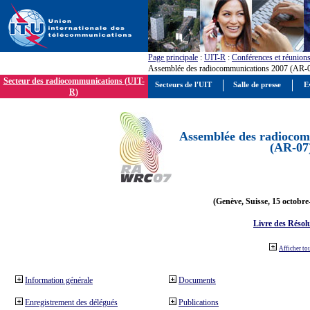
Page principale
:
UIT-R
:
Conférences et réunion
Assemblée des radiocommunications 2007 (AR-
Secteur des radiocommunications (UIT-
Secteurs de l'UIT
Salle de presse
E
R)
Assemblée des radiocom
(AR-07
(Genève, Suisse, 15 octobre
Livre des Résol
Afficher to
Information générale
Documents
Enregistrement des délégués
Publications