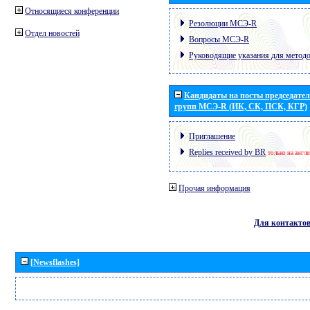
Относящиеся конференции
Резолюции МСЭ-R
Отдел новостей
Вопросы МСЭ-R
Руководящие указания для метод
Кандидаты на посты председател
групп МСЭ-R (ИК, СК, ПСК, КГР)
Приглашение
Replies received by BR
только на англ
Прочая информация
Для контакто
[Newsflashes]