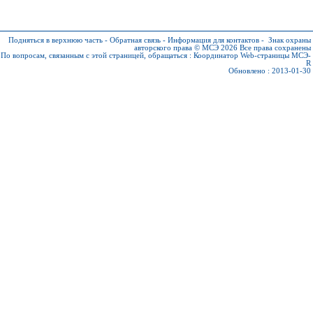
Подняться в верхнюю часть
-
Обратная связь
-
Информация для контактов
-
Знак охраны
авторского права © МСЭ 2026
Все права сохранены
По вопросам, связанным с этой страницей, обращаться :
Координатор Web-страницы МСЭ-
R
Обновлено : 2013-01-30