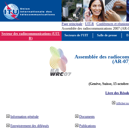
Page principale
:
UIT-R
:
Conférences et réunion
Assemblée des radiocommunications 2007 (AR-
Secteur des radiocommunications (UIT-
Secteurs de l'UIT
Salle de presse
E
R)
Assemblée des radiocom
(AR-07
(Genève, Suisse, 15 octobre
Livre des Résol
Afficher to
Information générale
Documents
Enregistrement des délégués
Publications