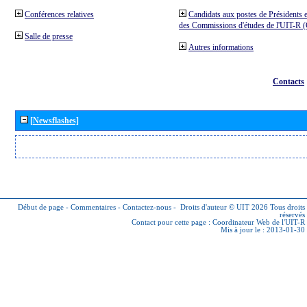
Conférences relatives
Candidats aux postes de Présidents e
des Commissions d'études de l'UIT-R
Salle de presse
Autres informations
Contacts
[Newsflashes]
Début de page
-
Commentaires
-
Contactez-nous
-
Droits d'auteur © UIT 2026
Tous droits
réservés
Contact pour cette page :
Coordinateur Web de l'UIT-R
Mis à jour le : 2013-01-30