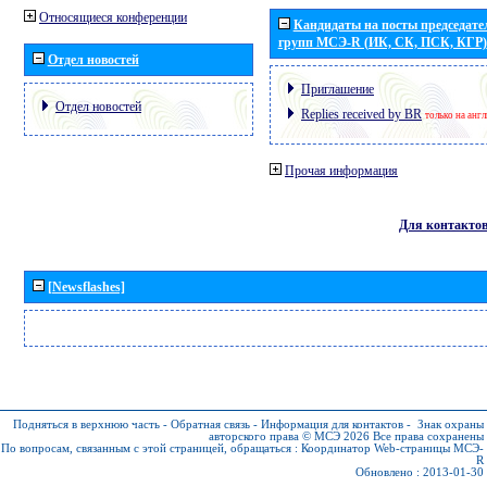
Относящиеся конференции
Кандидаты на посты председател
групп МСЭ-R (ИК, СК, ПСК, КГР)
Отдел новостей
Приглашение
Отдел новостей
Replies received by BR
только на анг
Прочая информация
Для контакто
[Newsflashes]
Подняться в верхнюю часть
-
Обратная связь
-
Информация для контактов
-
Знак охраны
авторского права © МСЭ 2026
Все права сохранены
По вопросам, связанным с этой страницей, обращаться :
Координатор Web-страницы МСЭ-
R
Обновлено : 2013-01-30