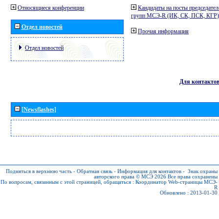
Относящиеся конференции
Кандидаты на посты председател
групп МСЭ-R (ИК, СК, ПСК, КГР)
Отдел новостей
Прочая информация
Отдел новостей
Для контакто
[Newsflashes]
Подняться в верхнюю часть
-
Обратная связь
-
Информация для контактов
-
Знак охраны
авторского права © МСЭ 2026
Все права сохранены
По вопросам, связанным с этой страницей, обращаться :
Координатор Web-страницы МСЭ-
R
Обновлено : 2013-01-30