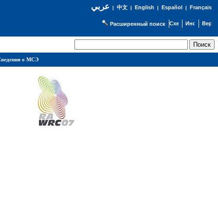
عربي
English
Español
Français
|
中文
|
|
|
Расширенный поиск
ведения о МСЭ