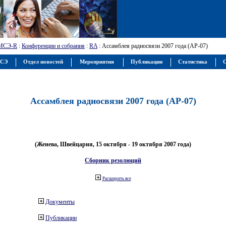
МСЭ-R
:
Конференции и собрания
:
RA
: Ассамблея радиосвязи 2007 года (АР-07)
МСЭ
Отдел новостей
Мероприятия
Публикации
Статистика
С
Ассамблея радиосвязи 2007 года (АР-07)
(Женева, Швейцария, 15 октября - 19 октября 2007 года)
Сборник резолюций
Расширить все
Документы
Публикации