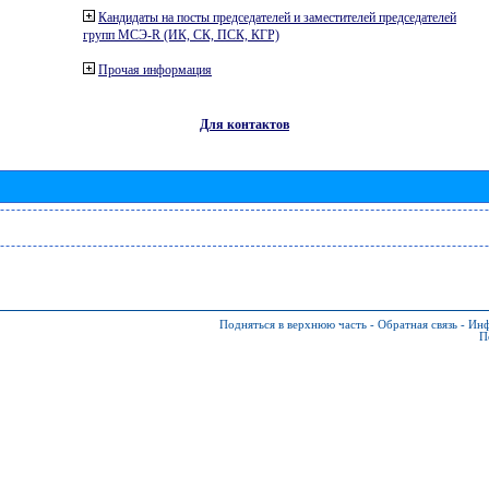
Кандидаты на посты председателей и заместителей председателей
групп МСЭ-R (ИК, СК, ПСК, КГР)
Прочая информация
Для контактов
Подняться в верхнюю часть
-
Обратная связь
-
Инф
П