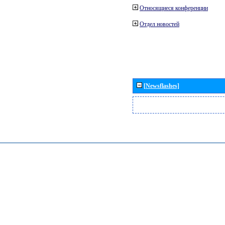
Относящиеся конференции
Отдел новостей
[Newsflashes]