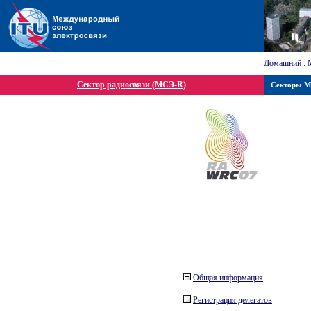
Домашний
:
Сектор радиосвязи (МСЭ-R)
Секторы 
Общая информация
Регистрация делегатов