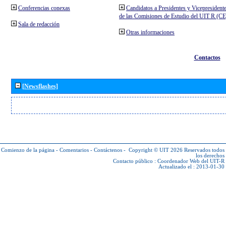
Conferencias conexas
Candidatos a Presidentes y Vicepresident
de las Comisiones de Estudio del UIT R (C
Sala de redacción
Otras informaciones
Contactos
[Newsflashes]
Comienzo de la página
-
Comentarios
-
Contáctenos
-
Copyright © UIT 2026
Reservados todos
los derechos
Contacto público :
Coordenador Web del UIT-R
Actualizado el : 2013-01-30