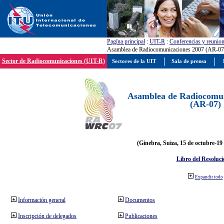
Pagína principal
:
UIT-R
:
Conferencias y reunio
Asamblea de Radiocomunicaciones 2007 (AR-07
Sector de Radiocomunicaciones (UIT-R)
Sectores de la UIT
Sala de prensa
Asamblea de Radiocomun
(AR-07)
(Ginebra, Suiza, 15 de octubre-19
Libro del Resoluci
Expandir todo
Información general
Documentos
Inscripción de delegados
Publicaciones