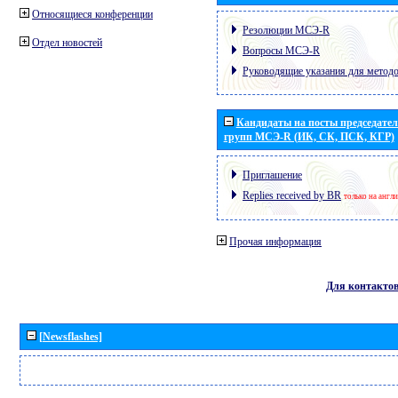
Относящиеся конференции
Резолюции МСЭ-R
Отдел новостей
Вопросы МСЭ-R
Руководящие указания для метод
Кандидаты на посты председател
групп МСЭ-R (ИК, СК, ПСК, КГР)
Приглашение
Replies received by BR
только на англ
Прочая информация
Для контакто
[Newsflashes]