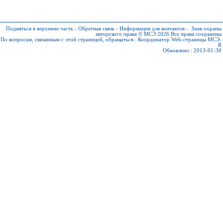
Подняться в верхнюю часть
-
Обратная связь
-
Информация для контактов
-
Знак охраны
авторского права © МСЭ 2026
Все права сохранены
По вопросам, связанным с этой страницей, обращаться :
Координатор Web-страницы МСЭ-
R
Обновлено : 2013-01-30