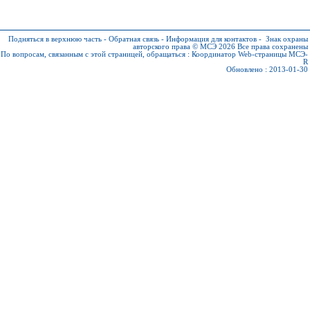
Подняться в верхнюю часть
-
Обратная связь
-
Информация для контактов
-
Знак охраны
авторского права © МСЭ 2026
Все права сохранены
По вопросам, связанным с этой страницей, обращаться :
Координатор Web-страницы МСЭ-
R
Обновлено : 2013-01-30