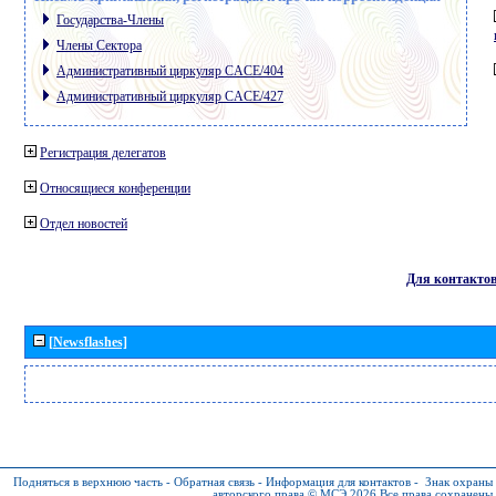
Государства-Члены
Члены Сектора
Административный циркуляр CACE/404
Административный циркуляр CACE/427
Регистрация делегатов
Относящиеся конференции
Отдел новостей
Для контакто
[Newsflashes]
Подняться в верхнюю часть
-
Обратная связь
-
Информация для контактов
-
Знак охраны
авторского права © МСЭ 2026
Все права сохранены