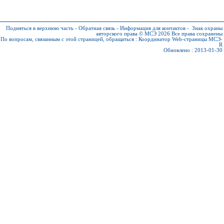
Подняться в верхнюю часть
-
Обратная связь
-
Информация для контактов
-
Знак охраны
авторского права © МСЭ 2026
Все права сохранены
По вопросам, связанным с этой страницей, обращаться :
Координатор Web-страницы МСЭ-
R
Обновлено : 2013-01-30