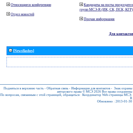
Относящиеся конференции
Кандидаты на посты председател
групп МСЭ-R (ИК, СК, ПСК, КГР)
Отдел новостей
Прочая информация
Для контакто
[Newsflashes]
Подняться в верхнюю часть
-
Обратная связь
-
Информация для контактов
-
Знак охраны
авторского права © МСЭ 2026
Все права сохранены
По вопросам, связанным с этой страницей, обращаться :
Координатор Web-страницы МСЭ-
R
Обновлено : 2013-01-30