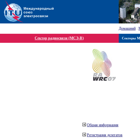
Домашний
:
Сектор радиосвязи (МСЭ-R)
Секторы 
Общая информация
Регистрация делегатов