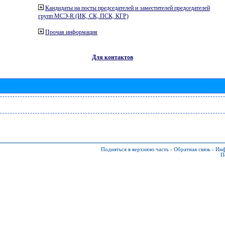
Кандидаты на посты председателей и заместителей председателей
групп МСЭ-R (ИК, СК, ПСК, КГР)
Прочая информация
Для контактов
Подняться в верхнюю часть
-
Обратная связь
-
Инф
П