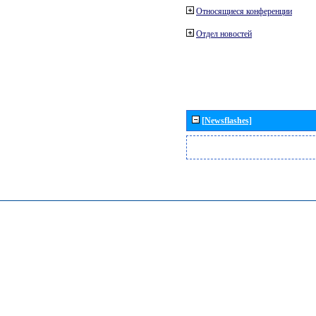
Относящиеся конференции
Отдел новостей
[Newsflashes]