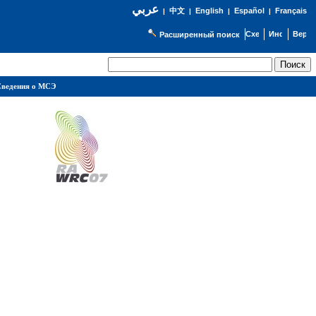
عربي
English
Español
Français
|
中文
|
|
|
Расширенный поиск
ведения о МСЭ