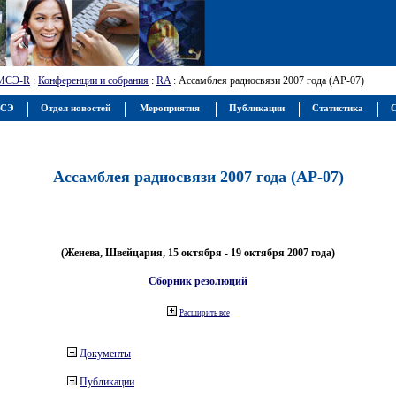
МСЭ-R
:
Конференции и собрания
:
RA
: Ассамблея радиосвязи 2007 года (АР-07)
МСЭ
Отдел новостей
Мероприятия
Публикации
Статистика
С
Ассамблея радиосвязи 2007 года (АР-07)
(Женева, Швейцария, 15 октября - 19 октября 2007 года)
Сборник резолюций
Расширить все
Документы
Публикации