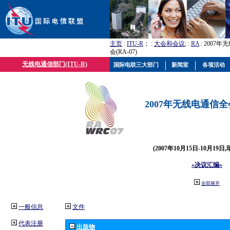
主页
:
ITU-R
； :
大会和会议
; :
RA
: 2007
会(RA-07)
无线电通信部门(ITU-R)
国际电联三大部门
新闻室
各项活动
2007年无线电通信全会(
(2007年10月15日-10月19日
«决议汇编»
全部展开
一般信息
文件
代表注册
出版物