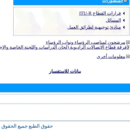
المنشورات
قرارات القطاع ‏ITU-R
المسائل
مبادئ توجيهية لطرائق العمل
مرشحون لمناصب الرؤساء ونواب الرؤساء
لأفرقة قطاع الاتصالات الراديوية (لجان الدراسات واللجنة الخاصة والا
معلومات أخرى
بيانات للاستفسار
حقوق الطبع
جميع الحقوق 