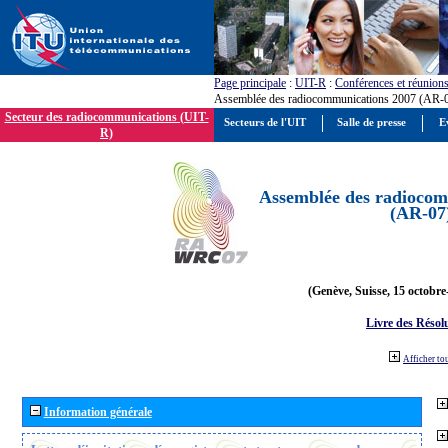
Page principale
:
UIT-R
:
Conférences et réunion
Assemblée des radiocommunications 2007 (AR-
Secteur des radiocommunications (UIT-
Secteurs de l'UIT
Salle de presse
E
R)
Assemblée des radiocom
(AR-07
(Genève, Suisse, 15 octobre
Livre des Résol
Afficher to
Information générale