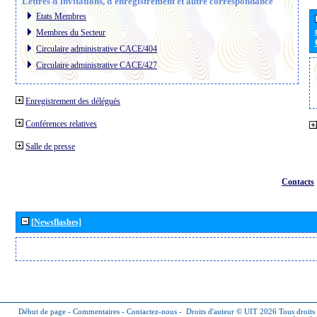
Lettres d´invitations, d´enregistrement et autre correspondance
Etats Membres
Membres du Secteur
Circulaire administrative CACE/404
Circulaire administrative CACE/427
Enregistrement des délégués
Conférences relatives
Salle de presse
Contacts
[Newsflashes]
Début de page
-
Commentaires
-
Contactez-nous
-
Droits d'auteur © UIT 2026
Tous droits