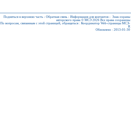
Подняться в верхнюю часть
-
Обратная связь
-
Информация для контактов
-
Знак охраны
авторского права © МСЭ 2026
Все права сохранены
По вопросам, связанным с этой страницей, обращаться :
Координатор Web-страницы МСЭ-
R
Обновлено : 2013-01-30