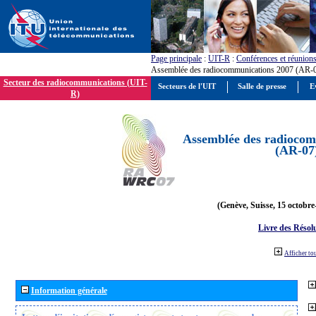
Page principale
:
UIT-R
:
Conférences et réunion
Assemblée des radiocommunications 2007 (AR-
Secteur des radiocommunications (UIT-
Secteurs de l'UIT
Salle de presse
E
R)
Assemblée des radiocom
(AR-07
(Genève, Suisse, 15 octobre
Livre des Résol
Afficher to
Information générale