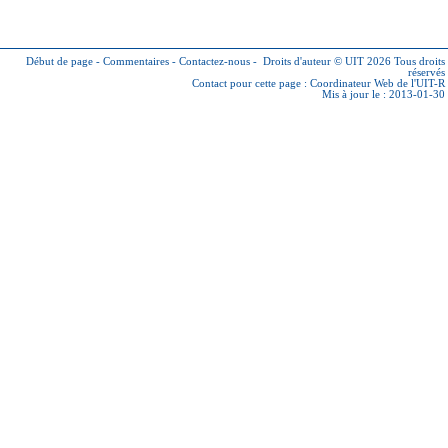
Début de page
-
Commentaires
-
Contactez-nous
-
Droits d'auteur © UIT 2026
Tous droits
réservés
Contact pour cette page :
Coordinateur Web de l'UIT-R
Mis à jour le : 2013-01-30