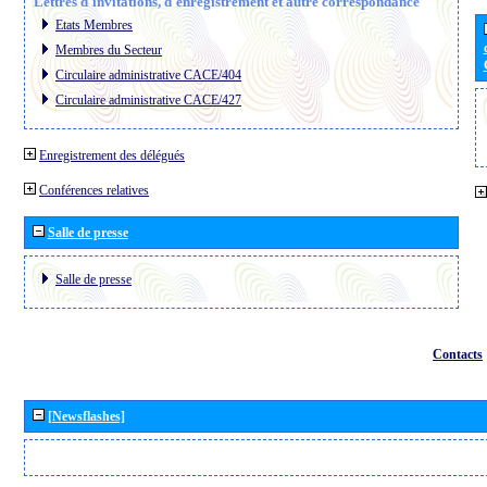
Lettres d´invitations, d´enregistrement et autre correspondance
Etats Membres
Membres du Secteur
Circulaire administrative CACE/404
Circulaire administrative CACE/427
Enregistrement des délégués
Conférences relatives
Salle de presse
Salle de presse
Contacts
[Newsflashes]