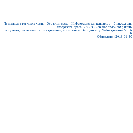
Подняться в верхнюю часть
-
Обратная связь
-
Информация для контактов
-
Знак охраны
авторского права © МСЭ 2026
Все права сохранены
По вопросам, связанным с этой страницей, обращаться :
Координатор Web-страницы МСЭ-
R
Обновлено : 2013-01-30