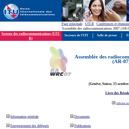
Page principale
:
UIT-R
:
Conférences et réunion
Assemblée des radiocommunications 2007 (AR-
Secteur des radiocommunications (UIT-
Secteurs de l'UIT
Salle de presse
E
R)
Assemblée des radiocom
(AR-07
(Genève, Suisse, 15 octobre
Livre des Résol
Afficher to
Information générale
Documents
Enregistrement des délégués
Publications