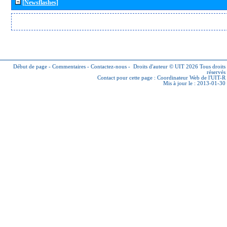
[Newsflashes]
Début de page
-
Commentaires
-
Contactez-nous
-
Droits d'auteur © UIT 2026
Tous droits
réservés
Contact pour cette page :
Coordinateur Web de l'UIT-R
Mis à jour le : 2013-01-30