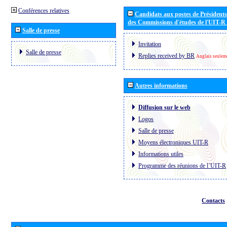
Conférences relatives
Candidats aux postes de Présidents 
des Commissions d'études de l'UIT-R
Salle de presse
Invitation
Salle de presse
Replies received by BR
Anglais seulem
Autres informations
Diffusion sur le web
Logos
Salle de presse
Moyens électroniques UIT-R
Informations utiles
Programme des réunions de l´UIT-R
Contacts