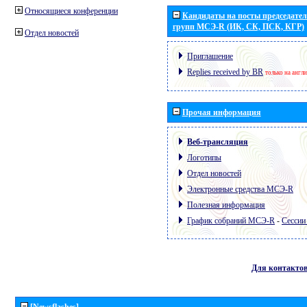
Относящиеся конференции
Кандидаты на посты председател
групп МСЭ-R (ИК, СК, ПСК, КГР)
Отдел новостей
Приглашение
Replies received by BR
только на англ
Прочая информация
Веб-трансляция
Логотипы
Отдел новостей
Электронные средства МСЭ-R
Полезная информация
График собраний МСЭ-R
-
Сессии
Для контакто
[Newsflashes]