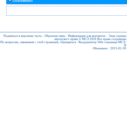
Подняться в верхнюю часть
-
Обратная связь
-
Информация для контактов
-
Знак охраны
авторского права © МСЭ 2026
Все права сохранены
По вопросам, связанным с этой страницей, обращаться :
Координатор Web-страницы МСЭ-
R
Обновлено : 2013-01-30