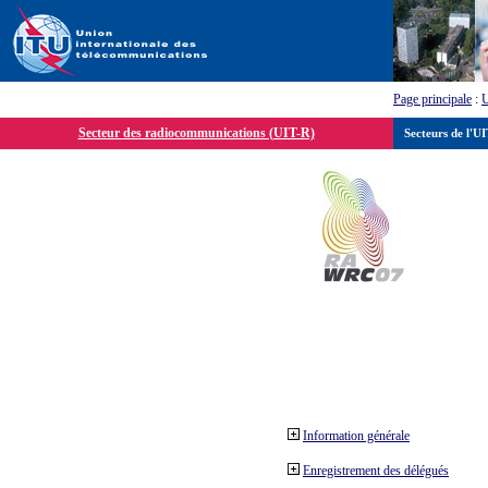
Page principale
:
Secteur des radiocommunications (UIT-R)
Secteurs de l'U
Information générale
Enregistrement des délégués