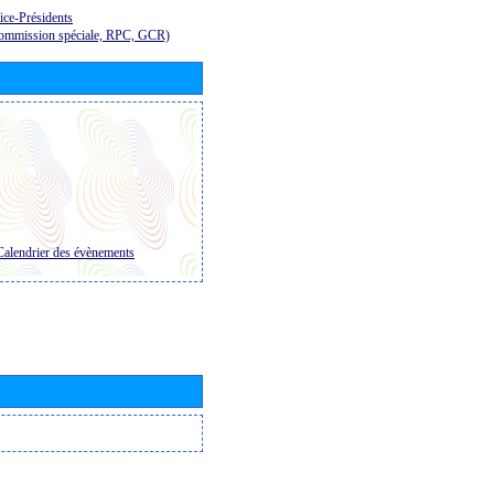
ice-Présidents
Commission spéciale, RPC, GCR)
Calendrier des évènements