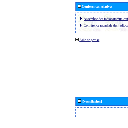
Conférences relatives
Assembée des radiocommunicat
Conférence mondiale des radio
Salle de presse
[Newsflashes]