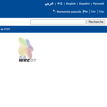
عربي
English
Español
Русский
|
中文
|
|
|
Recherche avancée
 de l'UIT