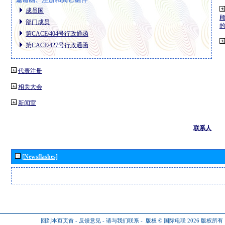
成员国
部门成员
第CACE/404号行政通函
第CACE/427号行政通函
代表注册
相关大会
新闻室
联系人
[Newsflashes]
回到本页页首
-
反馈意见
-
请与我们联系
-
版权 © 国际电联 2026
版权所有