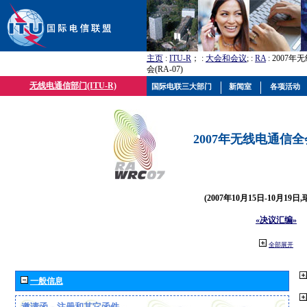
主页
:
ITU-R
； :
大会和会议
; :
RA
: 2007
会(RA-07)
无线电通信部门(ITU-R)
国际电联三大部门
新闻室
各项活动
2007年无线电通信全会(
(2007年10月15日-10月19日
«决议汇编»
全部展开
一般信息
邀请函、注册和其它函件