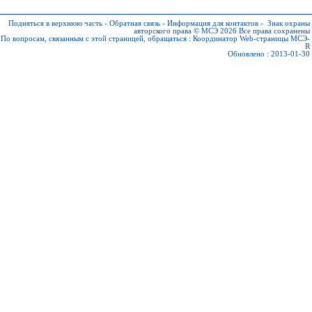
Подняться в верхнюю часть
-
Обратная связь
-
Информация для контактов
-
Знак охраны
авторского права © МСЭ 2026
Все права сохранены
По вопросам, связанным с этой страницей, обращаться :
Координатор Web-страницы МСЭ-
R
Обновлено : 2013-01-30