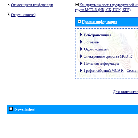
Относящиеся конференции
Кандидаты на посты председателей и 
групп МСЭ-R (ИК, СК, ПСК, КГР)
Отдел новостей
Прочая информация
Веб-трансляция
Логотипы
Отдел новостей
Электронные средства МСЭ-R
Полезная информация
График собраний МСЭ-R
-
Сессии
Для контакто
[Newsflashes]