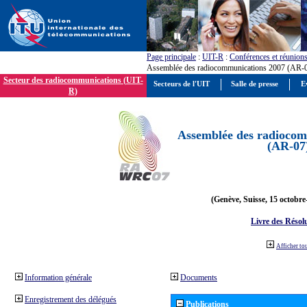
Page principale
:
UIT-R
:
Conférences et réunion
Assemblée des radiocommunications 2007 (AR-
Secteur des radiocommunications (UIT-
Secteurs de l'UIT
Salle de presse
E
R)
Assemblée des radiocom
(AR-07
(Genève, Suisse, 15 octobre
Livre des Résol
Afficher to
Information générale
Documents
Enregistrement des délégués
Publications