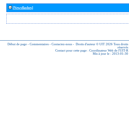
[Newsflashes]
Début de page
-
Commentaires
-
Contactez-nous
-
Droits d'auteur © UIT 2026
Tous droits
réservés
Contact pour cette page :
Coordinateur Web de l'UIT-R
Mis à jour le : 2013-01-30