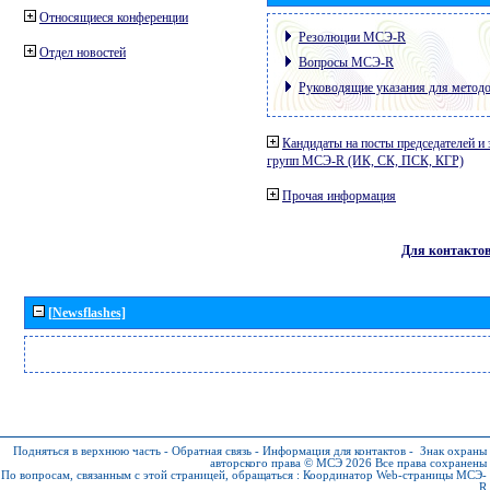
Относящиеся конференции
Резолюции МСЭ-R
Отдел новостей
Вопросы МСЭ-R
Руководящие указания для метод
Кандидаты на посты председателей и 
групп МСЭ-R (ИК, СК, ПСК, КГР)
Прочая информация
Для контакто
[Newsflashes]
Подняться в верхнюю часть
-
Обратная связь
-
Информация для контактов
-
Знак охраны
авторского права © МСЭ 2026
Все права сохранены
По вопросам, связанным с этой страницей, обращаться :
Координатор Web-страницы МСЭ-
R