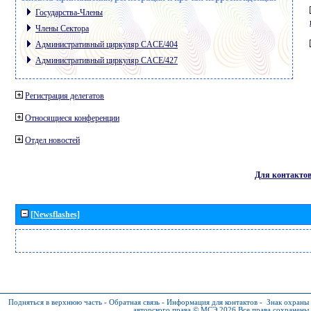
Государства-Члены
Члены Сектора
Административный циркуляр CACE/404
Административный циркуляр CACE/427
Регистрация делегатов
Относящиеся конференции
Отдел новостей
Для контакто
[Newsflashes]
Подняться в верхнюю часть
-
Обратная связь
-
Информация для контактов
-
Знак охраны
авторского права © МСЭ 2026
Все права сохранены