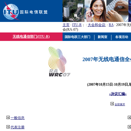
主页
:
ITU-R
； :
大会和会议
; :
RA
: 2007
会(RA-07)
无线电通信部门(ITU-R)
国际电联三大部门
新闻室
各项活动
2007年无线电通信全会(
(2007年10月15日-10月19日
«决议汇编»
全部展开
一般信息
代表注册