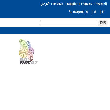
عربي
English
Español
Français
Русский
|
|
|
|
高级搜索