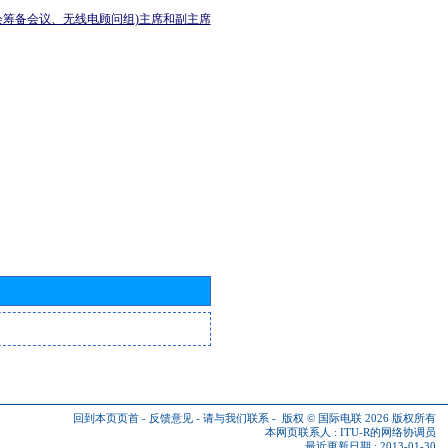
会筹备会议、无线电顾问组)主席和副主席
回到本页页首
-
反馈意见
-
请与我们联系
-
版权 © 国际电联 2026
版权所有
本网页联系人 :
ITU-R的网络协调员
最近更新日期 : 2013-01-30