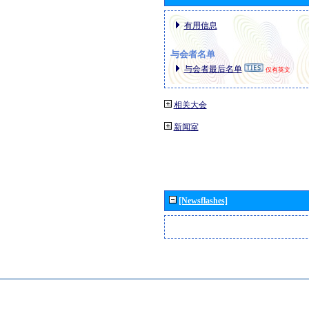
有用信息
与会者名单
与会者最后名单
仅有英文
相关大会
新闻室
[Newsflashes]