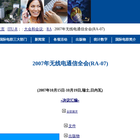
主页
:
ITU-R
； :
大会和会议
; :
RA
: 2007年无线电通信全会(RA-07)
国际电联三大部门
新闻室
各项活动
出版物
统计数字
国际电联简介
2007年无线电通信全会(RA-07)
(2007年10月15日-10月19日,瑞士,日内瓦)
«决议汇编»
全部展开
文件
出版物