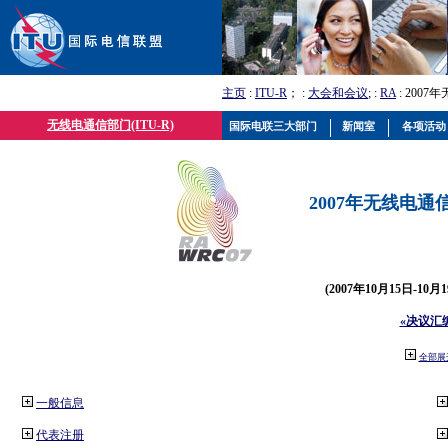
主页
:
ITU-R
； :
大会和会议
; :
RA
: 2007
无线电通信部门(ITU-R)
国际电联三大部门
新闻室
各项活动
2007年无线电通信
(2007年10月15日-10
«决议汇
全部展
一般信息
代表注册