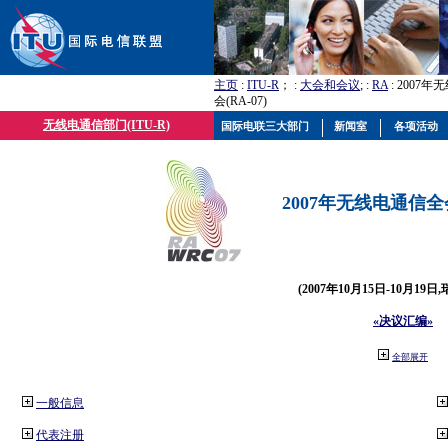
主页
:
ITU-R
； :
大会和会议
; :
RA
: 2007
会(RA-07)
无线电通信部门(ITU-R)
国际电联三大部门
新闻室
各项活动
2007年无线电通信全会(
(2007年10月15日-10月19日
«决议汇编»
全部展开
一般信息
代表注册