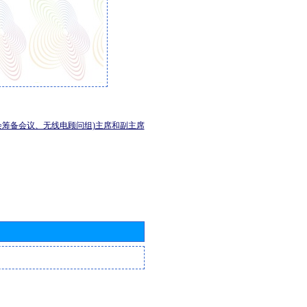
会筹备会议、无线电顾问组)主席和副主席