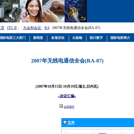
主页
:
ITU-R
； :
大会和会议
; :
RA
: 2007年无线电通信全会(RA-07)
国际电联三大部门
新闻室
各项活动
出版物
统计数字
国际电联简介
2007年无线电通信全会(RA-07)
(2007年10月15日-10月19日,瑞士,日内瓦)
«决议汇编»
全部展开
文件