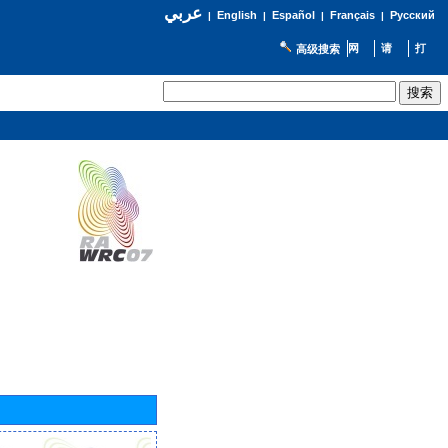
عربي
English
Español
Français
Русский
|
|
|
|
高级搜索