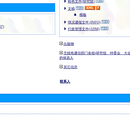
粉色文件(研究组)
文稿
模板
情况通报文件 (INFO)
7)
行政管理文件(ADM)
出版物
无线电通信部门各组(研究组、特委会、大
的候选人
其它信息
联系人