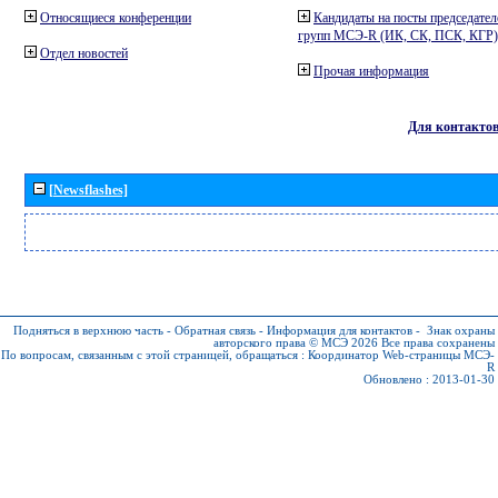
Относящиеся конференции
Кандидаты на посты председател
групп МСЭ-R (ИК, СК, ПСК, КГР)
Отдел новостей
Прочая информация
Для контакто
[Newsflashes]
Подняться в верхнюю часть
-
Обратная связь
-
Информация для контактов
-
Знак охраны
авторского права © МСЭ 2026
Все права сохранены
По вопросам, связанным с этой страницей, обращаться :
Координатор Web-страницы МСЭ-
R
Обновлено : 2013-01-30