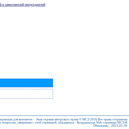
й и заместителей председателей
ормация для контактов
-
Знак охраны авторского права © МСЭ 2026
Все права сохранены
о вопросам, связанным с этой страницей, обращаться :
Координатор Web-страницы МСЭ-R
Обновлено : 2013-01-30