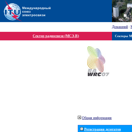
Домашний
:
Сектор радиосвязи (МСЭ-R)
Секторы 
Общая информация
Регистрация делегатов