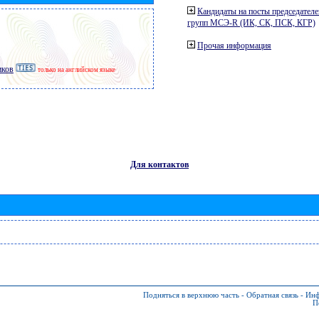
Кандидаты на посты председателе
групп МСЭ-R (ИК, СК, ПСК, КГР)
Прочая информация
иков
только на английском языке
Для контактов
Подняться в верхнюю часть
-
Обратная связь
-
Инф
П