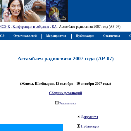
МСЭ-R
:
Конференции и собрания
:
RA
: Ассамблея радиосвязи 2007 года (АР-07)
МСЭ
Отдел новостей
Мероприятия
Публикации
Статистика
С
Ассамблея радиосвязи 2007 года (АР-07)
(Женева, Швейцария, 15 октября - 19 октября 2007 года)
Сборник резолюций
Расширить все
Документы
Публикации