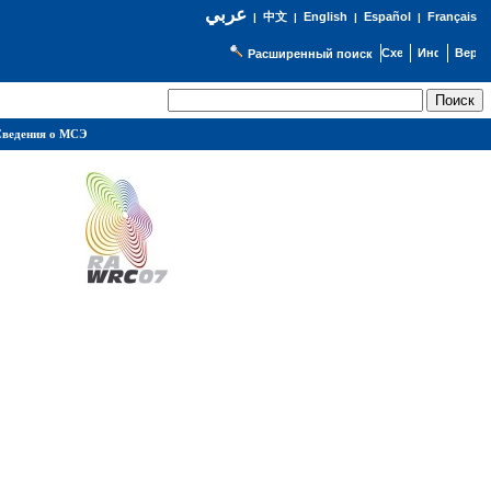
عربي
English
Español
Français
|
中文
|
|
|
Расширенный поиск
ведения о МСЭ