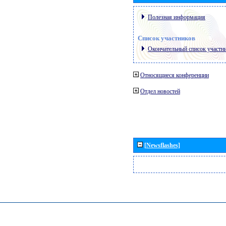
Полезная информация
Список участников
Окончательный список участн
Относящиеся конференции
Отдел новостей
[Newsflashes]