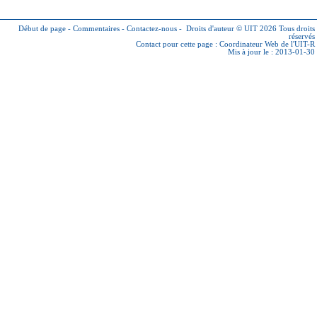
Début de page
-
Commentaires
-
Contactez-nous
-
Droits d'auteur © UIT 2026
Tous droits
réservés
Contact pour cette page :
Coordinateur Web de l'UIT-R
Mis à jour le : 2013-01-30