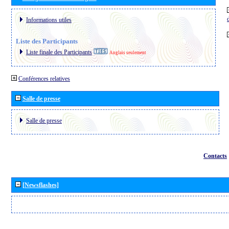
Informations utiles
Liste des Participants
Liste finale des Participants
Anglais seulement
Conférences relatives
Salle de presse
Salle de presse
Contacts
[Newsflashes]