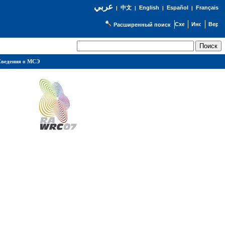
عربي
English
Español
Français
|
中文
|
|
|
Расширенный поиск
ведения о МСЭ