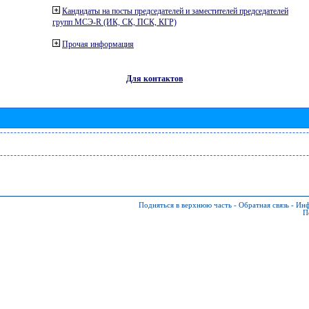
Кандидаты на посты председателей и заместителей председателей
групп МСЭ-R (ИК, СК, ПСК, КГР)
Прочая информация
Для контактов
Подняться в верхнюю часть
-
Обратная связь
-
Инф
П