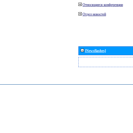
Относящиеся конференции
Отдел новостей
[Newsflashes]