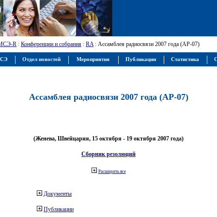
МСЭ-R
:
Конференции и собрания
:
RA
: Ассамблея радиосвязи 2007 года (АР-07)
МСЭ
Отдел новостей
Мероприятия
Публикации
Статистика
С
Ассамблея радиосвязи 2007 года (АР-07)
(Женева, Швейцария, 15 октября - 19 октября 2007 года)
Сборник резолюций
Расширить все
Документы
Публикации