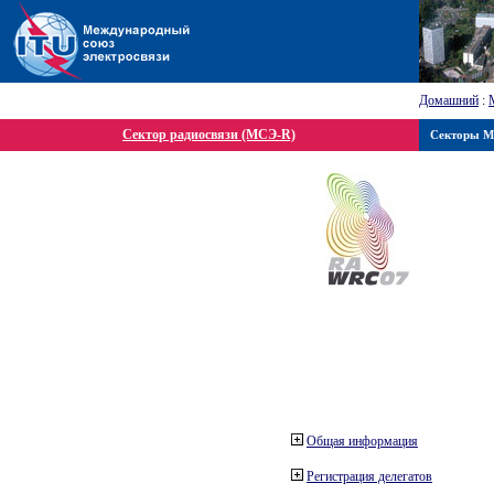
Домашний
:
Сектор радиосвязи (МСЭ-R)
Секторы 
Общая информация
Регистрация делегатов