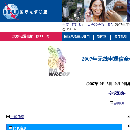
主页
:
ITU-R
； :
大会和会议
; :
RA
: 2007
会(RA-07)
无线电通信部门(ITU-R)
国际电联三大部门
新闻室
各项活动
2007年无线电通信全会(
(2007年10月15日-10月19日
«决议汇编»
全部展开
一般信息
代表注册