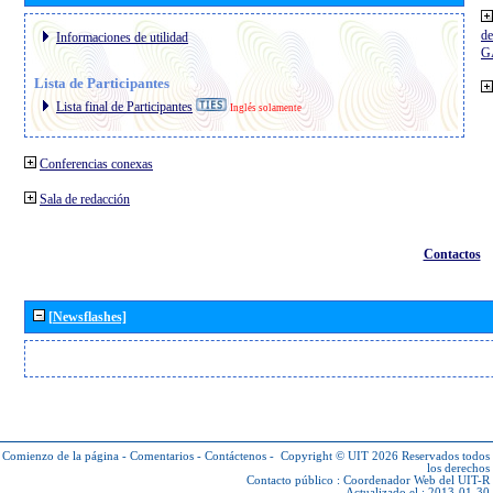
de
Informaciones de utilidad
G
Lista de Participantes
Lista final de Participantes
Inglés solamente
Conferencias conexas
Sala de redacción
Contactos
[Newsflashes]
Comienzo de la página
-
Comentarios
-
Contáctenos
-
Copyright © UIT 2026
Reservados todos
los derechos
Contacto público :
Coordenador Web del UIT-R
Actualizado el : 2013-01-30