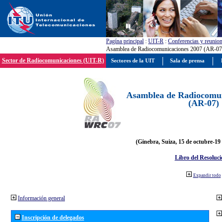
Pagína principal
:
UIT-R
:
Conferencias y reunio
Asamblea de Radiocomunicaciones 2007 (AR-07
Sector de Radiocomunicaciones (UIT-R)
Sectores de la UIT
Sala de prensa
Asamblea de Radiocomun
(AR-07)
(Ginebra, Suiza, 15 de octubre-19
Libro del Resoluci
Expandir todo
Información general
Inscripción de delegados