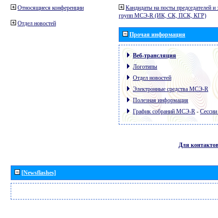
Относящиеся конференции
Кандидаты на посты председателей и 
групп МСЭ-R (ИК, СК, ПСК, КГР)
Отдел новостей
Прочая информация
Веб-трансляция
Логотипы
Отдел новостей
Электронные средства МСЭ-R
Полезная информация
График собраний МСЭ-R
-
Сессии
Для контакто
[Newsflashes]