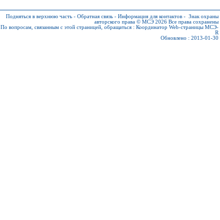
Подняться в верхнюю часть
-
Обратная связь
-
Информация для контактов
-
Знак охраны
авторского права © МСЭ 2026
Все права сохранены
По вопросам, связанным с этой страницей, обращаться :
Координатор Web-страницы МСЭ-
R
Обновлено : 2013-01-30