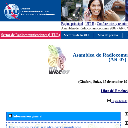
Pagína principal
:
UIT-R
:
Conferencias y reunio
Asamblea de Radiocomunicaciones 2007 (AR-07
Sector de Radiocomunicaciones (UIT-R)
Sectores de la UIT
Sala de prensa
Asamblea de Radiocomun
(AR-07)
(Ginebra, Suiza, 15 de octubre-19
Libro del Resoluci
Expandir todo
Información general
Invitaciones, registro y otra correspondencia