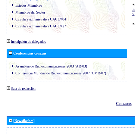
Estados Miembros
de
Miembros del Sector
G
Circulare administrativa CACE/404
Circulare administrativa CACE/427
Inscripción de delegados
Conferencias conexas
Asamblea de Radiocomunicaciones 2003 (AR-03)
Conferencia Mundial de Radiocomunicaciones 2007 (CMR-07)
Sala de redacción
Contactos
[Newsflashes]