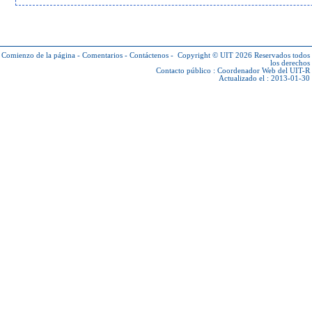
Comienzo de la página
-
Comentarios
-
Contáctenos
-
Copyright © UIT 2026
Reservados todos
los derechos
Contacto público :
Coordenador Web del UIT-R
Actualizado el : 2013-01-30