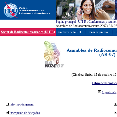
Pagína principal
:
UIT-R
:
Conferencias y reunio
Asamblea de Radiocomunicaciones 2007 (AR-07
Sector de Radiocomunicaciones (UIT-R)
Sectores de la UIT
Sala de prensa
Asamblea de Radiocomun
(AR-07)
(Ginebra, Suiza, 15 de octubre-19
Libro del Resoluci
Expandir todo
Información general
Inscripción de delegados