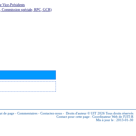
de Vice-Présidents
E, Commission spéciale, RPC, GCR)
ut de page
-
Commentaires
-
Contactez-nous
-
Droits d'auteur © UIT 2026
Tous droits réservés
Contact pour cette page :
Coordinateur Web de l'UIT-R
Mis à jour le : 2013-01-30