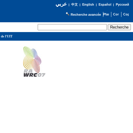
عربي
English
Español
Русский
|
中文
|
|
|
Recherche avancée
 de l'UIT