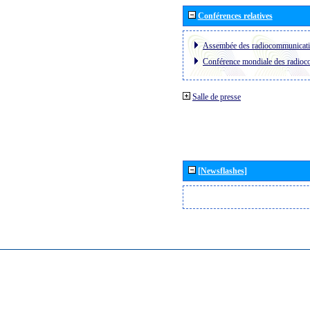
Conférences relatives
Assembée des radiocommunicat
Conférence mondiale des radio
Salle de presse
[Newsflashes]