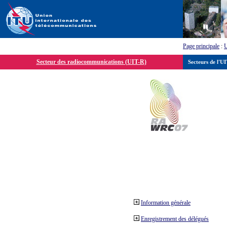
Page principale
:
Secteur des radiocommunications (UIT-R)
Secteurs de l'U
Information générale
Enregistrement des délégués