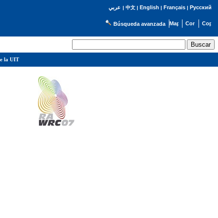
English
Français
Русский
عربي
|
中文
|
|
|
Búsqueda avanzada
e la UIT