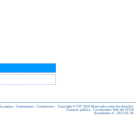
la página
-
Comentarios
-
Contáctenos
-
Copyright © UIT 2026
Reservados todos los derechos
Contacto público :
Coordenador Web del UIT-R
Actualizado el : 2013-01-30