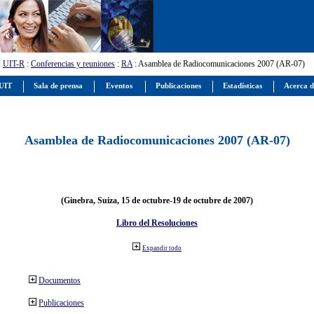
:
UIT-R
:
Conferencias y reuniones
:
RA
: Asamblea de Radiocomunicaciones 2007 (AR-07)
 UIT
Sala de prensa
Eventos
Publicaciones
Estadísticas
Acerca d
Asamblea de Radiocomunicaciones 2007 (AR-07)
(Ginebra, Suiza, 15 de octubre-19 de octubre de 2007)
Libro del Resoluciones
Expandir todo
Documentos
Publicaciones