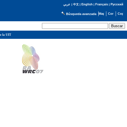
English
Français
Русский
عربي
|
中文
|
|
|
Búsqueda avanzada
e la UIT