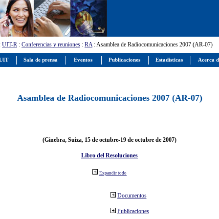
:
UIT-R
:
Conferencias y reuniones
:
RA
: Asamblea de Radiocomunicaciones 2007 (AR-07)
 UIT
Sala de prensa
Eventos
Publicaciones
Estadísticas
Acerca d
Asamblea de Radiocomunicaciones 2007 (AR-07)
(Ginebra, Suiza, 15 de octubre-19 de octubre de 2007)
Libro del Resoluciones
Expandir todo
Documentos
Publicaciones