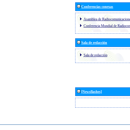
Conferencias conexas
Asamblea de Radiocomunicacion
Conferencia Mundial de Radioc
Sala de redacción
Sala de redacción
[Newsflashes]