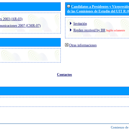
Candidatos a Presidentes y Vicepresid
de las Comisiones de Estudio del UIT R 
es 2003 (AR-03)
Invitación
omunicaciones 2007 (CMR-07)
Replies received by BR
Inglés solamente
Otras informaciones
Contactos
Comienzo de 