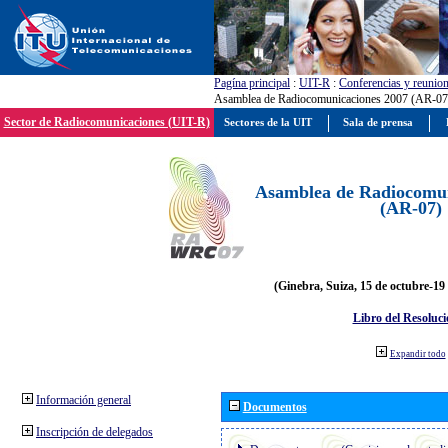
Pagína principal
:
UIT-R
:
Conferencias y reunio
Asamblea de Radiocomunicaciones 2007 (AR-07
Sector de Radiocomunicaciones (UIT-R)
Sectores de la UIT
Sala de prensa
Asamblea de Radiocomun
(AR-07)
(Ginebra, Suiza, 15 de octubre-19
Libro del Resoluci
Expandir todo
Información general
Documentos
Inscripción de delegados