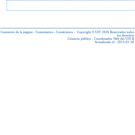
Comienzo de la página
-
Comentarios
-
Contáctenos
-
Copyright © UIT 2026
Reservados todos
los derechos
Contacto público :
Coordenador Web del UIT-R
Actualizado el : 2013-01-30