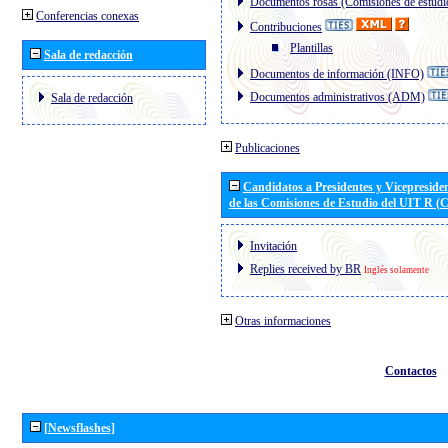
Documentos rosas (Comisiones de estudi
Conferencias conexas
Contribuciones
Plantillas
Sala de redacción
Documentos de información (INFO)
Documentos administrativos (ADM)
Sala de redacción
Publicaciones
Candidatos a Presidentes y Vicepreside
de las Comisiones de Estudio del UIT R 
Invitación
Replies received by BR
Inglés solamente
Otras informaciones
Contactos
[Newsflashes]